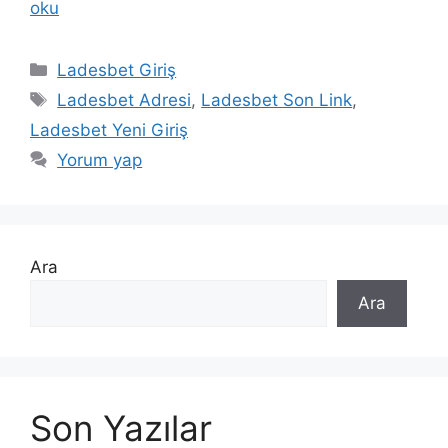
oku
Kategoriler
Ladesbet Giriş
Etiketler
Ladesbet Adresi
,
Ladesbet Son Link
,
Ladesbet Yeni Giriş
Yorum yap
Ara
Ara
Son Yazılar