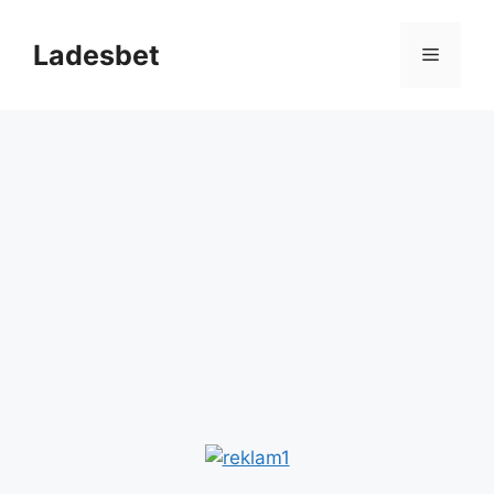
İçeriğe
atla
Ladesbet
Menü