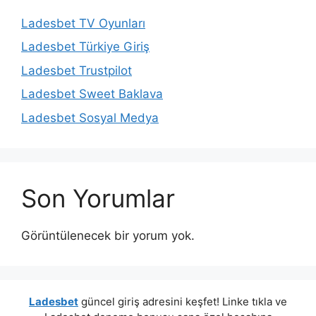
Ladesbet TV Oyunları
Ladesbet Türkiye Giriş
Ladesbet Trustpilot
Ladesbet Sweet Baklava
Ladesbet Sosyal Medya
Son Yorumlar
Görüntülenecek bir yorum yok.
Ladesbet
güncel giriş adresini keşfet! Linke tıkla ve