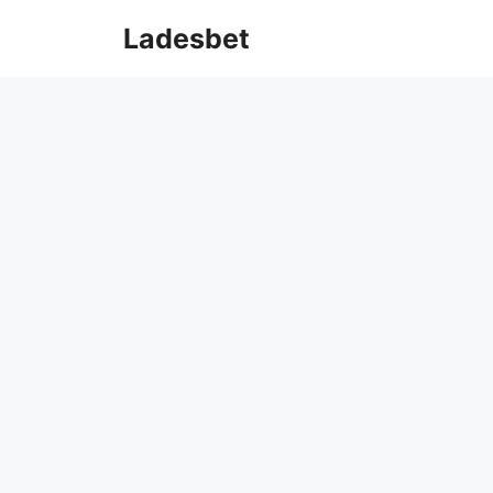
İçeriğe
Ladesbet
atla