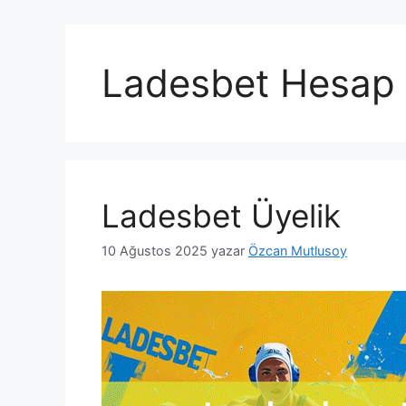
Ladesbet Hesap
Ladesbet Üyelik
10 Ağustos 2025
yazar
Özcan Mutlusoy