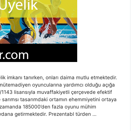
lik imkanı tanırken, onları daima mutlu etmektedir.
mütemadiyen oyuncularına yardımcı olduğu açığa
143 lisansıyla muvaffakiyetli çerçevede efektif
e sarımsı tasarımdaki ortamın ehemmiyetini ortaya
nı zamanda 185000’den fazla oyunu mühim
eydana getirmektedir. Prezentabl türden …