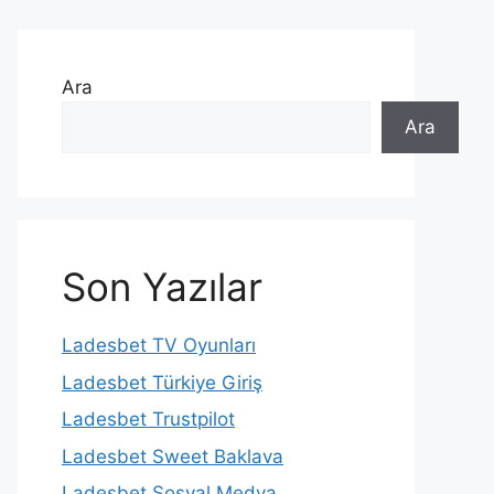
Ara
Ara
Son Yazılar
Ladesbet TV Oyunları
Ladesbet Türkiye Giriş
Ladesbet Trustpilot
Ladesbet Sweet Baklava
Ladesbet Sosyal Medya