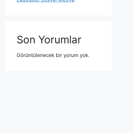
Son Yorumlar
Görüntülenecek bir yorum yok.