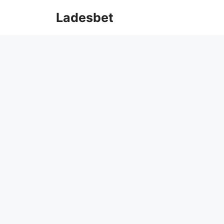
İçeriğe
Ladesbet
atla