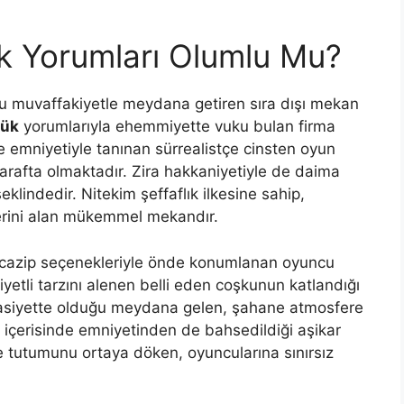
k Yorumları Olumlu Mu?
nu muvaffakiyetle meydana getiren sıra dışı mekan
lük
yorumlarıyla ehemmiyette vuku bulan firma
 emniyetiyle tanınan sürrealistçe cinsten oyun
afta olmaktadır. Zira hakkaniyetiyle de daima
eklindedir. Nitekim şeffaflık ilkesine sahip,
erini alan mükemmel mekandır.
, cazip seçenekleriyle önde konumlanan oyuncu
etli tarzını alenen belli eden coşkunun katlandığı
asiyette olduğu meydana gelen, şahane atmosfere
içerisinde emniyetinden de bahsedildiği aşikar
çe tutumunu ortaya döken, oyuncularına sınırsız