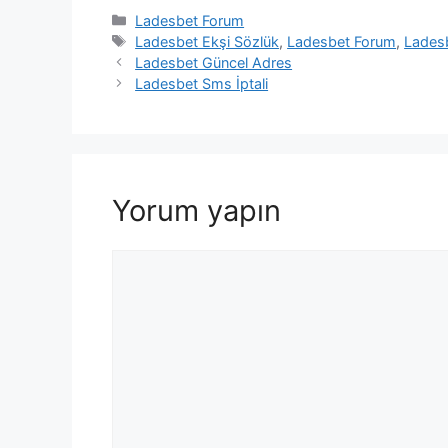
Kategoriler
Ladesbet Forum
Etiketler
Ladesbet Ekşi Sözlük
,
Ladesbet Forum
,
Ladesb
Ladesbet Güncel Adres
Ladesbet Sms İptali
Yorum yapın
Yorum