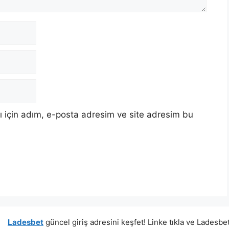
 için adım, e-posta adresim ve site adresim bu
Ladesbet
güncel giriş adresini keşfet! Linke tıkla ve Lades