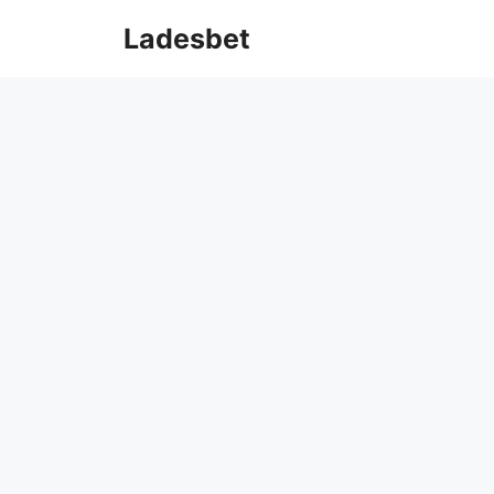
İçeriğe
Ladesbet
atla