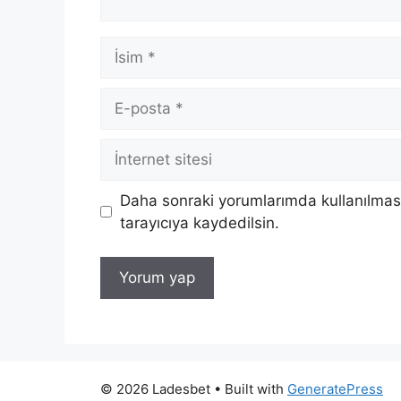
İsim
E-
posta
İnternet
sitesi
Daha sonraki yorumlarımda kullanılması
tarayıcıya kaydedilsin.
© 2026 Ladesbet
• Built with
GeneratePress