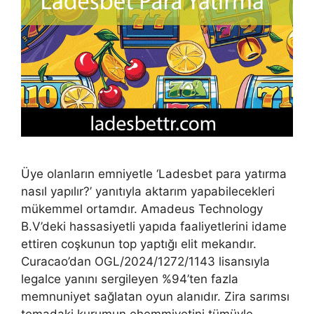
Üye olanların emniyetle ‘Ladesbet para yatırma
nasıl yapılır?’ yanıtıyla aktarım yapabilecekleri
mükemmel ortamdır. Amadeus Technology
B.V’deki hassasiyetli yapıda faaliyetlerini idame
ettiren coşkunun top yaptığı elit mekandır.
Curacao’dan OGL/2024/1272/1143 lisansıyla
legalce yanını sergileyen %94’ten fazla
memnuniyet sağlatan oyun alanıdır. Zira sarımsı
temadaki kurumun ehemmiyetini tümüyle