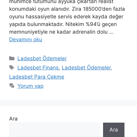
mühimce tutumunu ayyuka çıkartan realist
konumdaki oyun alanıdır. Zira 185000’den fazla
oyunu hassasiyetle servis ederek kayda değer
yapıda bulunmaktadır. Nitekim %94’ü geçen
memnuniyetiyle ne kadar adrenalin dolu …
Devamını oku
Kategoriler
Ladesbet Ödemeler
Etiketler
Ladesbet Finans
,
Ladesbet Ödemeler
,
Ladesbet Para Çekme
Yorum yap
Ara
Ara