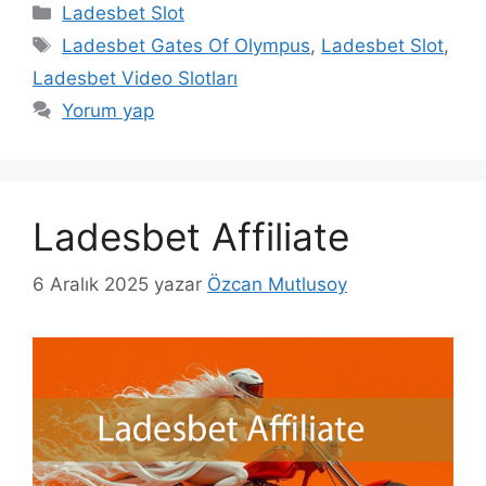
Kategoriler
Ladesbet Slot
Etiketler
Ladesbet Gates Of Olympus
,
Ladesbet Slot
,
Ladesbet Video Slotları
Yorum yap
Ladesbet Affiliate
6 Aralık 2025
yazar
Özcan Mutlusoy