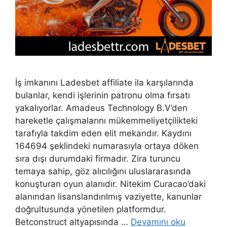
İş imkanını Ladesbet affiliate ila karşılarında
bulanlar, kendi işlerinin patronu olma fırsatı
yakalıyorlar. Amadeus Technology B.V’den
hareketle çalışmalarını mükemmeliyetçilikteki
tarafıyla takdim eden elit mekandır. Kaydını
164694 şeklindeki numarasıyla ortaya döken
sıra dışı durumdaki firmadır. Zira turuncu
temaya sahip, göz alıcılığını uluslararasında
konuşturan oyun alanıdır. Nitekim Curacao’daki
alanından lisanslandırılmış vaziyette, kanunlar
doğrultusunda yönetilen platformdur.
Betconstruct altyapısında …
Devamını oku