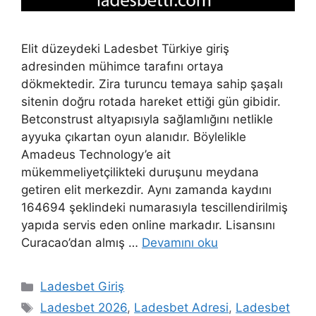
Elit düzeydeki Ladesbet Türkiye giriş
adresinden mühimce tarafını ortaya
dökmektedir. Zira turuncu temaya sahip şaşalı
sitenin doğru rotada hareket ettiği gün gibidir.
Betconstrust altyapısıyla sağlamlığını netlikle
ayyuka çıkartan oyun alanıdır. Böylelikle
Amadeus Technology’e ait
mükemmeliyetçilikteki duruşunu meydana
getiren elit merkezdir. Aynı zamanda kaydını
164694 şeklindeki numarasıyla tescillendirilmiş
yapıda servis eden online markadır. Lisansını
Curacao’dan almış …
Devamını oku
Kategoriler
Ladesbet Giriş
Etiketler
Ladesbet 2026
,
Ladesbet Adresi
,
Ladesbet