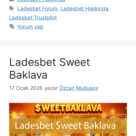
Etiketler
Ladesbet Forum
,
Ladesbet Hakkında
,
Ladesbet Trustpilot
Yorum yap
Ladesbet Sweet
Baklava
17 Ocak 2026
yazar
Özcan Mutlusoy